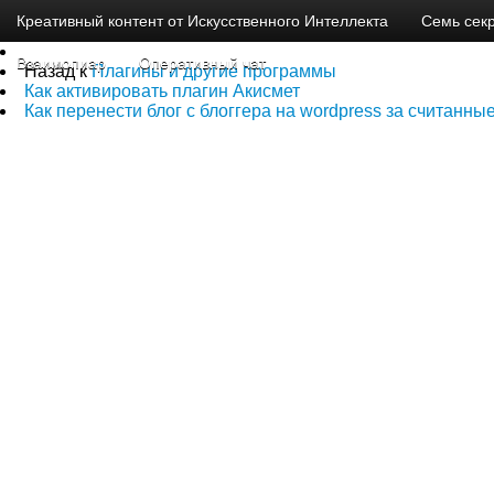
Креативный контент от Искусственного Интеллекта
Семь секр
Взаимопиар
Оперативный чат
Назад к
Плагины и другие программы
Как активировать плагин Акисмет
Как перенести блог с блоггера на wordpress за считанны