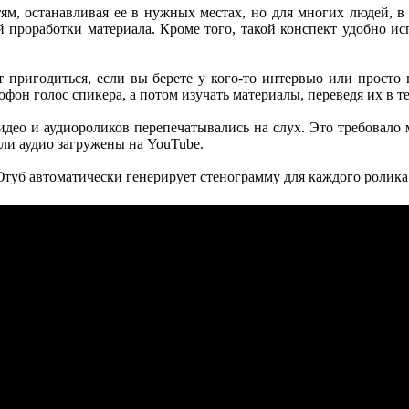
ям, останавливая ее в нужных местах, но для многих людей, в 
й проработки материала. Кроме того, такой конспект удобно ис
 пригодиться, если вы берете у кого-то интервью или просто
он голос спикера, а потом изучать материалы, переведя их в тек
идео и аудиороликов перепечатывались на слух. Это требовало
или аудио загружены на YouTube.
уб автоматически генерирует стенограмму для каждого ролика. 