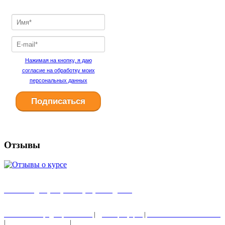
Нажимая на кнопку, я даю
согласие на обработку моих
персональных данных
Отзывы
Главная
I
Партнерская программа
I
Блог
Политика конфиденциальности
|
Договор оферта
|
Отказ от ответственности
|
Согласие с рассылкой
|
Условия оплаты и возврата