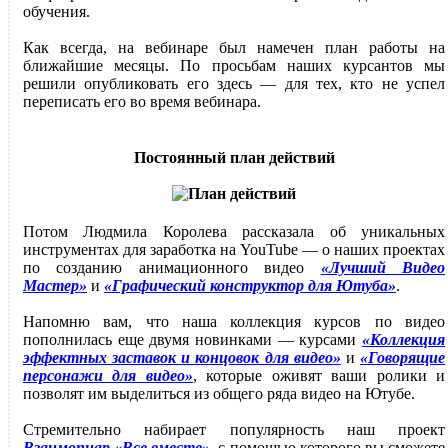
обучения.
Как всегда, на вебинаре был намечен план работы на
ближайшие месяцы. По просьбам наших курсантов мы
решили опубликовать его здесь — для тех, кто не успел
переписать его во время вебинара.
Постоянный план действий
Потом Людмила Королева рассказала об уникальных
инструментах для заработка на YouTube — о наших проектах
по созданию анимационного видео
«Лучший Видео
Мастер»
и
«Графический конструктор для Ютуба»
.
Напомню вам, что наша коллекция курсов по видео
пополнилась еще двумя новинками — курсами
«Коллекция
эффектных заставок и концовок для видео»
и
«Говорящие
персонажи для видео»
, которые оживят ваши ролики и
позволят им выделиться из общего ряда видео на Ютубе.
Стремительно набирает популярность наш проект
Взаимопиар «Все вместе»
, с помощью которого вы сможете