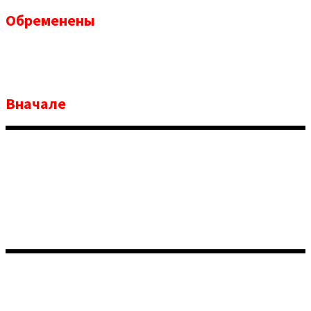
Обременены
техническими деталями
бизнеса
Вначале
нулевые дизайнерские навыки