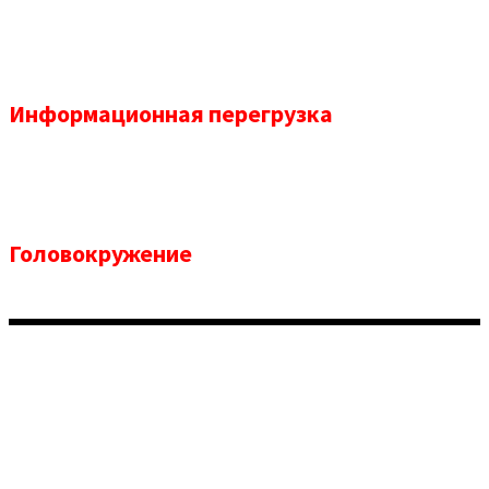
Информационная перегрузка
и путаница,
чтобы начать
Головокружение
от мысли о написании
маркетинговых писем