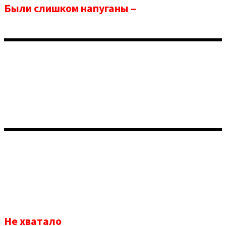
Были слишком напуганы
–
боялись
потерпеть неудачу
Не хватало
маркетингового бюджета