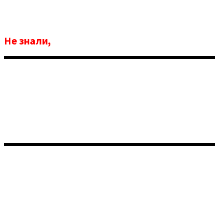
Не знали,
как написать страницу продаж