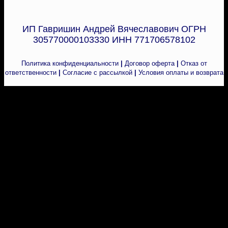
ИП Гавришин Андрей Вячеславович ОГРН
305770000103330 ИНН 771706578102
Политика конфиденциальности
|
Договор оферта
|
Отказ от
ответственности
|
Согласие с рассылкой
|
Условия оплаты и возврата